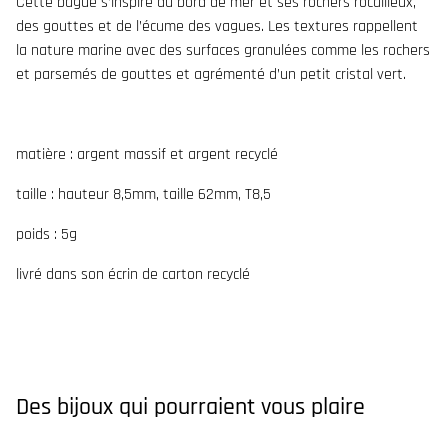
Cette bague s’inspire du bord de mer et ses rochers rocailleux,
des gouttes et de l’écume des vagues. Les textures rappellent
la nature marine avec des surfaces granulées comme les rochers
et parsemés de gouttes et agrémenté d’un petit cristal vert.
matière : argent massif et argent recyclé
taille : hauteur 8,5mm, taille 62mm, T8,5
poids : 5g
livré dans son écrin de carton recyclé
Des bijoux qui pourraient vous plaire