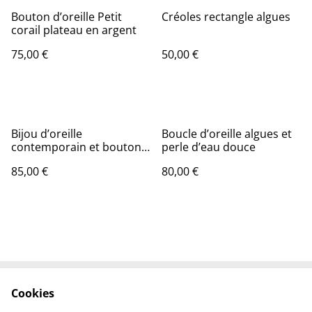
Bouton d’oreille Petit
Créoles rectangle algues
corail plateau en argent
75,00 €
50,00 €
Bijou d’oreille
Boucle d’oreille algues et
contemporain et bouton
perle d’eau douce
d’oreille « Ondulations »
85,00 €
80,00 €
en argent
Cookies
Contactez-nous
Conditions