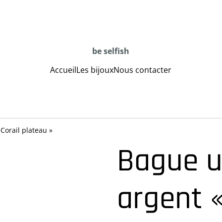
be selfish
Accueil
Les bijoux
Nous contacter
Corail plateau »
Bague u
argent «