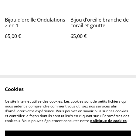
Bijou d’oreille Ondulations
Bijou d’oreille branche de
2 en 1
corail et goutte
65,00 €
65,00 €
Cookies
Contactez-nous
Conditions
Politique de
Politique de cookies
Ce site Internet utilise des cookies. Les cookies sont de petits fichiers qui
confidentialité
nous aident à comprendre comment vous utilisez nos services afin
d'améliorer votre expérience. Vous pouvez en savoir plus sur ces cookies
et contrôler la façon dont ils sont utilisés en cliquant sur « Paramètres des
cookies ». Vous pouvez également consulter notre
politique de cookies
.